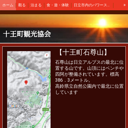
»
ホーム
觀る
泊まる
食・遊・体験
日立市内のパワースポット
土産・地酒・ゴルフ
交通・公共施設・医療関係
新着情報
観光協会会員
アクセス
十王町観光協会
【十王町石尊山】
石尊山は日立アルプスの最北に位
置する山です。山頂にはベンチや
四阿が整備されています。標高
386．3メートル。
高鈴県立自然公園内で最北に位置
しています